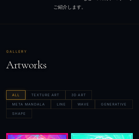
ご紹介します。
GALLERY
Artworks
ALL
TEXTURE ART
3D ART
META MANDALA
LINE
WAVE
GENERATIVE
SHAPE