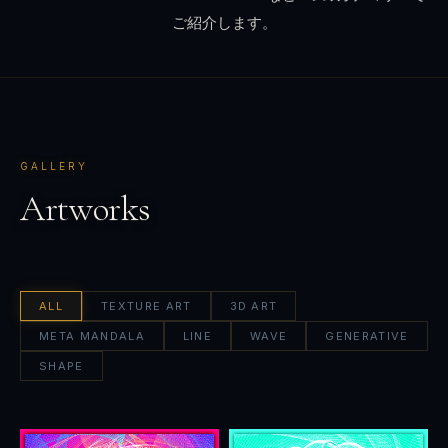
ご紹介します。
GALLERY
Artworks
ALL
TEXTURE ART
3D ART
META MANDALA
LINE
WAVE
GENERATIVE
SHAPE